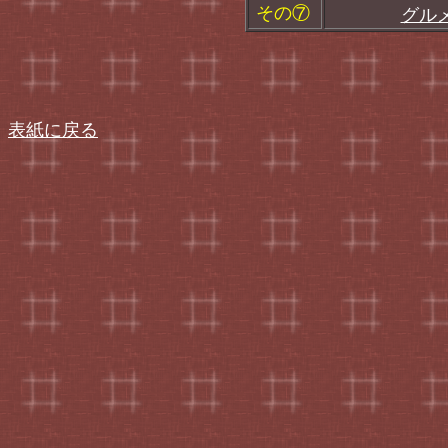
その⑦
グル
表紙に戻る