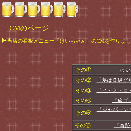
CMのページ
当店の看板メニュー「けいちゃん」のCMを作りま
その①
けい
その②
『夢はＢ級グ
その③
『ヒ・ミ・コ
その④
『旅ゴ
『ジャパーン
その⑤
その⑥
『奇跡