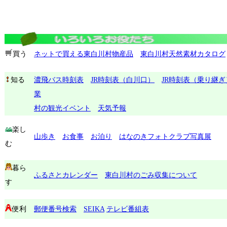
買う
ネットで買える東白川村物産品
東白川村天然素材カタログ
知る
濃飛バス時刻表
JR時刻表（白川口）
JR時刻表（乗り継ぎ
業
村の観光イベント
天気予報
楽し
山歩き
お食事
お泊り
はなのきフォトクラブ写真展
む
暮ら
ふるさとカレンダー
東白川村のごみ収集について
す
便利
郵便番号検索
SEIKA
テレビ番組表