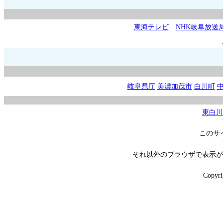
東海テレビ
NHK岐阜放送
岐阜県庁
美濃加茂市
白川町
東白川
このサ
それ以外のブラウザで表示が
Copyri