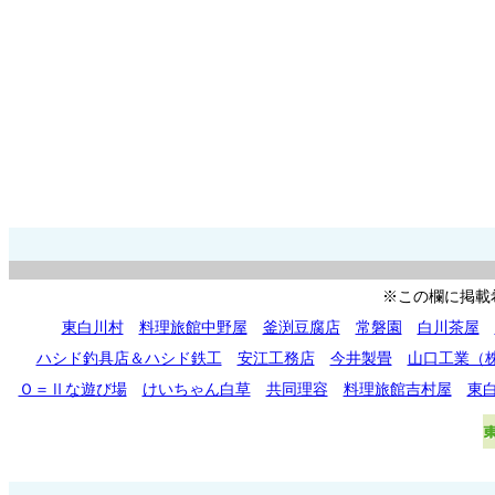
※この欄に掲載
東白川村
料理旅館中野屋
釜渕豆腐店
常磐園
白川茶屋
ハシド釣具店＆ハシド鉄工
安江工務店
今井製畳
山口工業（
Ｏ＝Ⅱな遊び場
けいちゃん白草
共同理容
料理旅館吉村屋
東