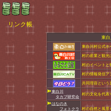
リンク帳
東白
東白川村公式ホー
村の産業と観光
村のイベントと
村の情報発信ア
共同理容という
東白川
村の文化を代表
タカブ研究会
はなのき
村の自然と風景
フォトクラ