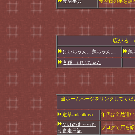
食材事典
食べ物の事を調
広がる「
けいちゃん。鶏ちゃん。
鶏
各種 けいちゃん
当ホームページをリンクしてくだ
年代は全然違い
道草-michikusa
Mr.Tのま～った
ブログで店を紹
り食走日記