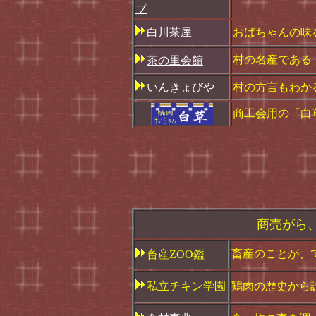
ブ
白川茶屋
おばちゃんの味
村の名産である
茶の里会館
いんきょびや
村の方言もわか
商工会用の「白
商売がら
畜産のことが、
畜産ZOO鑑
私立チキン学園
鶏肉の歴史から