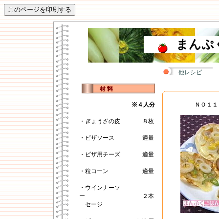
まんぷ
他レシピ
※４人分
ＮＯ１１
・ぎょうざの皮
８枚
・ピザソース
適量
・ピザ用チーズ
適量
・粒コーン
適量
・ウインナーソ
ー
２本
セージ