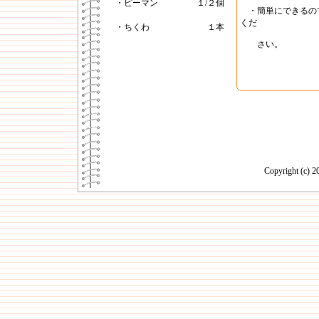
・ピーマン
１/２個
・簡単にできるの
くだ
・ちくわ
１本
さい。
Copyright (c)