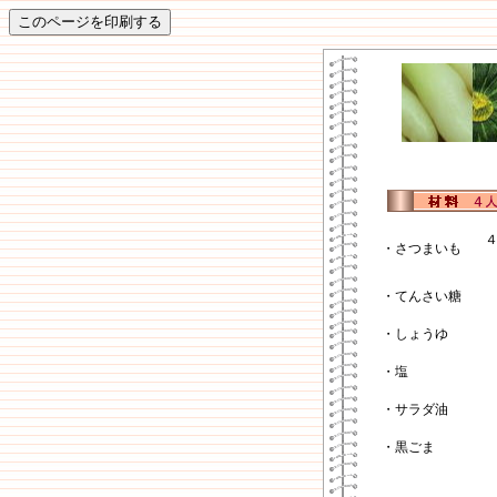
・さつまいも
・てんさい糖
・しょうゆ
・塩
・サラダ油
・黒ごま