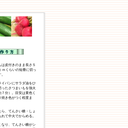
もは皮付きのまま長さ５
１ｃｍくらいの短冊に切っ
す。
ライパンにサラダ油をひ
切ったさつまいもを強火
約７分）。目安は黄色く
り焼き色がつく程度ま
たら、てんさい糖・しょ
入れて中火でからめる。
くなり、てんさい糖がシ