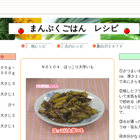
まんぷくごはん レシピ
他レシピ
次のレシピ
東白川ＣＡＴＶ
ＮＯ１０４ ほっこり大学いも
４００ｇ～
①さつまい
５００ｇ
cm、厚さ
て水にさら
大さじ３
②熱したフ
大さじ１
いて水気を
で炒める（
少々
なりほっこ
で。
大さじ２
③火が通っ
大さじ１
うゆ・塩を
④水分がな