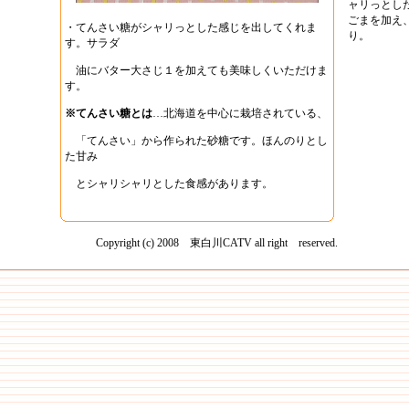
ャリっとし
ごまを加え
・てんさい糖がシャリっとした感じを出してくれま
り。
す。サラダ
油にバター大さじ１を加えても美味しくいただけま
す。
※てんさい糖とは
…北海道を中心に栽培されている、
「てんさい」から作られた砂糖です。ほんのりとし
た甘み
とシャリシャリとした食感があります。
Copyright (c) 2008 東白川CATV all right reserved.