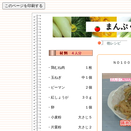
まんぷ
他レシピ
ＮＯ１００
・鶏むね肉
１枚
・玉ねぎ
中１個
・ピーマン
２個
・紅しょうが
３０ｇ
・卵
１個
・小麦粉
大さじ５
・片栗粉
大さじ２