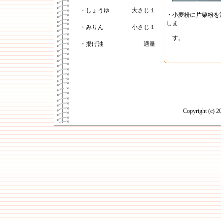
・しょうゆ
大さじ１
・小麦粉に片栗粉を
しま
・みりん
小さじ１
す。
・揚げ油
適量
Copyright (c)