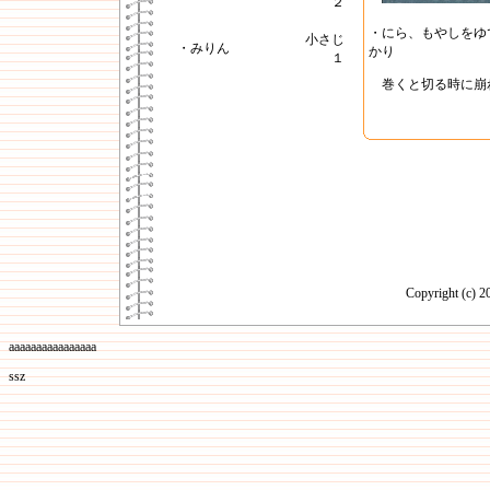
２
・にら、もやしをゆ
小さじ
・みりん
かり
１
巻くと切る時に崩
Copyright (c)
aaaaaaaaaaaaaaaa
ssz