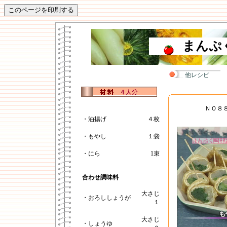
まんぷ
他レシピ
ＮＯ８
・油揚げ
４枚
・もやし
１袋
・にら
1束
合わせ調味料
大さじ
・おろししょうが
１
大さじ
・しょうゆ