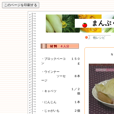
まんぷ
他レシピ
Ｎ
・ブロックベーコ
１５０
ン
ｇ
・ウインナー
ソーセ
８本
ージ
１／２
・キャベツ
個
・にんじん
１本
・じゃがいも
２個