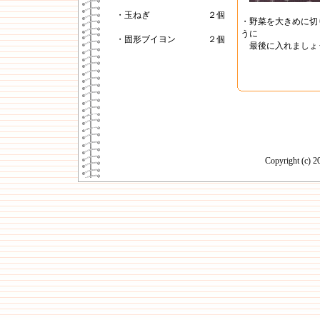
・玉ねぎ
２個
・野菜を大きめに切
うに
・固形ブイヨン
２個
最後に入れましょ
Copyright (c)