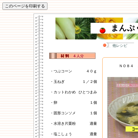
まんぷ
他レシピ
ＮＯ８４ 
・つぶコーン
４０ｇ
・玉ねぎ
１／２個
・カットわかめ
ひとつまみ
・卵
１個
・固形コンソメ
１個
・水溶き片栗粉
適量
・塩こしょう
適量