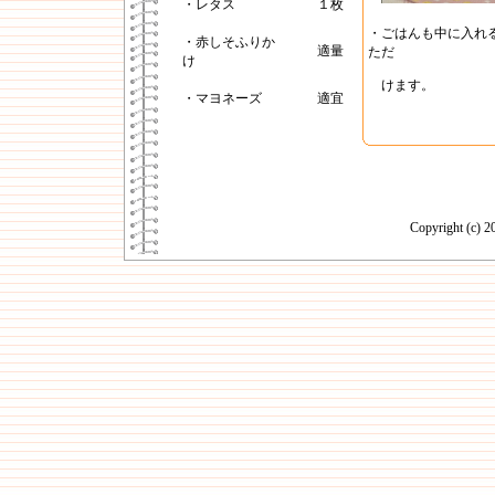
・レタス
１枚
・ごはんも中に入れ
・赤しそふりか
適量
ただ
け
けます。
・マヨネーズ
適宜
Copyright (c)