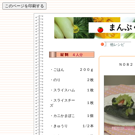
まんぷ
他レシピ
ＮＯ８２
・ごはん
２００ｇ
・のり
２枚
・スライスハム
１枚
・スライスチー
１枚
ズ
・カニかまぼこ
１個
・きゅうり
１/２本