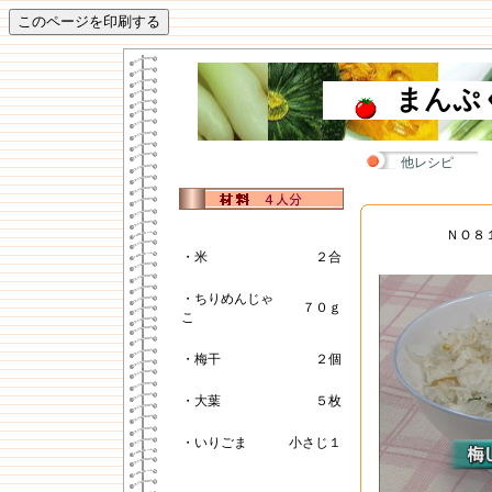
まんぷ
他レシピ
ＮＯ８
・米
２合
・ちりめんじゃ
７０ｇ
こ
・梅干
２個
・大葉
５枚
・いりごま
小さじ１