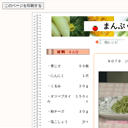
まんぷ
他レシピ
ＮＯ７９ ジ
・青じそ
５０枚
・にんにく
１片
・くるみ
２０ｇ
・オリーブオイ
１５０ｃ
ル
ｃ
・粉チーズ
３０ｇ
・塩こしょう
少々