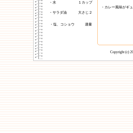
・水
１カップ
・カレー風味がギュ
・サラダ油
大さじ２
・塩、コショウ
適量
Copyright (c)