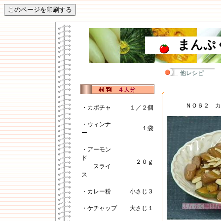
まんぷ
他レシピ
ＮＯ６２ カ
・カボチャ
１／２個
・ウィンナ
１袋
ー
・アーモン
ド
２０ｇ
スライ
ス
・カレー粉
小さじ３
・ケチャップ
大さじ１