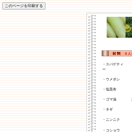
・スパゲティ
ー
・ウメボシ
・塩昆布
・ゴマ油
・ネギ
・ニンニク
・コショウ