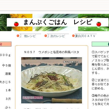
まんぷくごはん レシピ
他レシピ
次のレシピ
東白川ＣＡＴＶ
ＮＯ５７ ウメボシと塩昆布の和風パスタ
①スパゲッ
３００ｇ
で茹でてお
／２カップ
種を取りみ
中５個
じん切り、
する 。
適量
②ごま油で
大さじ５
香りが出て
に炒める。
１本
③梅干の色
３片
スタのゆで
うを加えて
少々