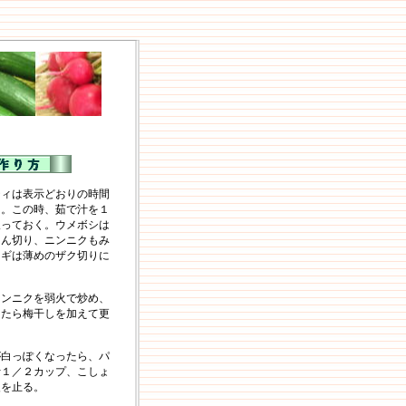
ティは表示どおりの時間
く。この時、茹で汁を１
取っておく。ウメボシは
じん切り、ニンニクもみ
ネギは薄めのザク切りに
ニンニクを弱火で炒め、
きたら梅干しを加えて更
が白っぽくなったら、パ
汁１／２カップ、こしょ
火を止る。