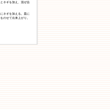
ィとネギを加え、混ぜ合
ちにネギを加える。皿に
布をのせて出来上がり。