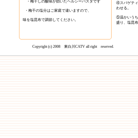
・梅干しの酸味が効いたヘルシーパスタです
④スパゲテ
わせる。
・梅干の塩分はご家庭で違いますので、
⑤温かいう
味を塩昆布で調節してください。
盛り、塩昆
Copyright (c) 2008 東白川CATV all right reserved.