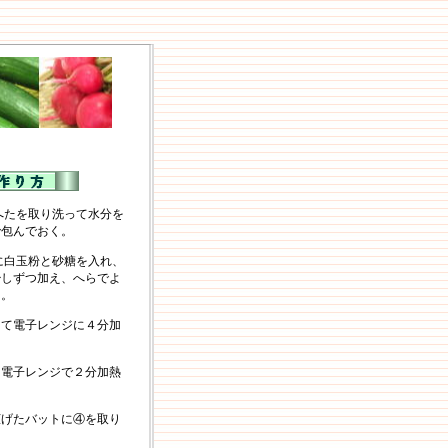
へたを取り洗って水分を
で包んでおく。
に白玉粉と砂糖を入れ、
少しずつ加え、へらでよ
る。
して電子レンジに４分加
、電子レンジで２分加熱
広げたバットに④を取り