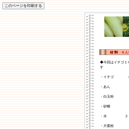
◆今回はイチゴ１
す
・イチゴ
・あん
・白玉粉
・砂糖
・水
２
・片栗粉