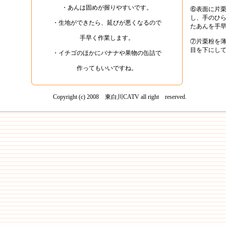
・あんは固めが握りやすいです。
⑥表面に片
し、手のひ
・生地ができたら、延びが悪くなるので
たあんを手
手早く作業します。
⑦片栗粉を
目を下にし
・イチゴのほかにバナナや果物の缶詰で
作ってもいいですね。
Copyright (c) 2008 東白川CATV all right reserved.