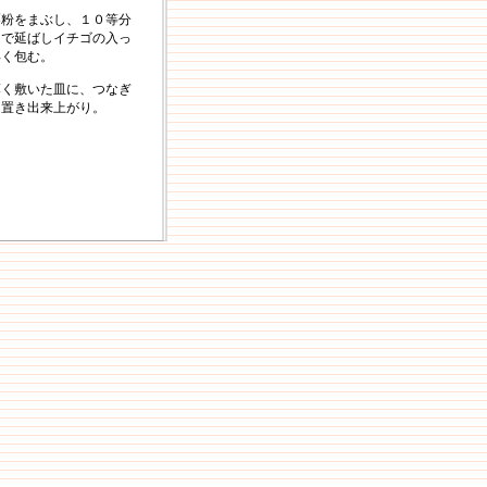
栗粉をまぶし、１０等分
らで延ばしイチゴの入っ
早く包む。
薄く敷いた皿に、つなぎ
て置き出来上がり。