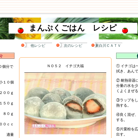
まんぷくごはん レシピ
他レシピ
次のレシピ
東白川ＣＡＴＶ
ＮＯ５２ イチゴ大福
① イチゴは
０個分で
拭き、あん
② 耐熱容器
小１０個
分量の水を
くよくまぜ
２００ｇ
③ラップを
１５０ｇ
熱する。
８０ｇ
④良く混ぜ
する。
００ｃｃ
⑤片栗粉を
出す。
適量