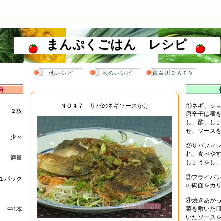
まんぷくごはん レシピ
他レシピ
次のレシピ
東白川ＣＡＴＶ
ＮＯ４７ サバのネギソースかけ
①ネギ、シ
２枚
唐辛子は種
し、酢、し
せ、ソース
少々
②サバフィ
れ、食べや
適量
しょうをし
③フライパ
１パック
の両面をカ
④焼きあが
菜を敷いた
中1本
いたソース