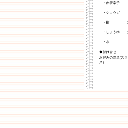
・赤唐辛子
・ショウガ
・酢
・しょうゆ
・水
◆付け合せ
お好みの野菜(スラ
ス）