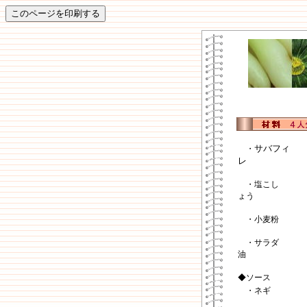
サバフィ
・
レ
・塩こし
ょう
・小麦粉
・サラダ
油
◆ソース
・ネギ