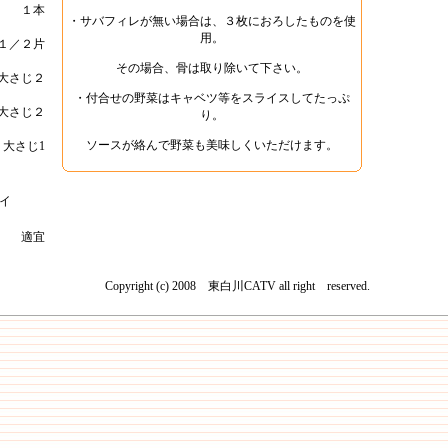
１本
・サバフィレが無い場合は、３枚におろしたものを使
用。
１／２片
その場合、骨は取り除いて下さい。
大さじ２
・付合せの野菜はキャベツ等をスライスしてたっぷ
大さじ２
り。
ソースが絡んで野菜も美味しくいただけます。
大さじ1
イ
適宜
Copyright (c) 2008 東白川CATV all right reserved.