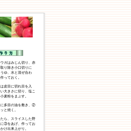
ョウガはみじん切り、赤
を取り除き小口切りに
ょうゆ、水と混ぜ合わ
を作っておく。
レは皮目に切れ目を入
すい大きさに切り、塩こ
、小麦粉をまぶす。
ンに多目の油を敷き、②
リッと焼く。
ったら、スライスした野
皿に③をあげ、作ってお
をかけ出来上がり。