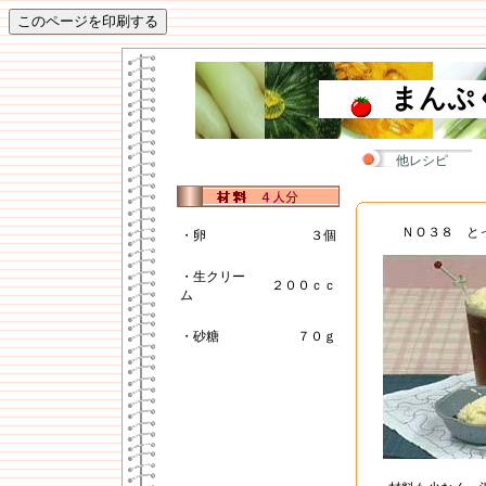
まんぷ
他レシピ
ＮＯ３８ と
・卵
３個
・生クリー
２００ｃｃ
ム
・砂糖
７０ｇ