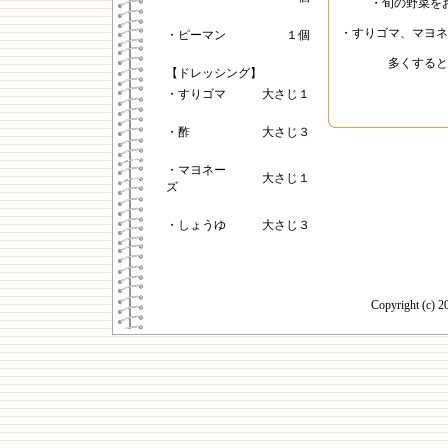
・旬の野菜を
・すりゴマ、マヨネ
・ピーマン
１個
多くすると
【ドレッシング】
・すりゴマ
大さじ１
・酢
大さじ３
・マヨネー
大さじ１
ズ
・しょうゆ
大さじ３
Copyright (c)