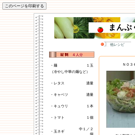
まんぷ
他レシピ
ＮＯ３
・麺
１玉
（冷やし中華の麺など）
・レタス
適量
・キャベツ
適量
・キュウリ
１本
・トマト
１個
中１／２
・玉ネギ
個