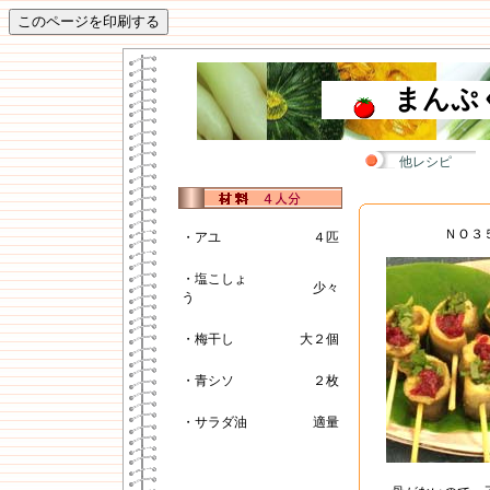
まんぷ
他レシピ
ＮＯ３
・アユ
４匹
・塩こしょ
少々
う
・梅干し
大２個
・青シソ
２枚
・サラダ油
適量