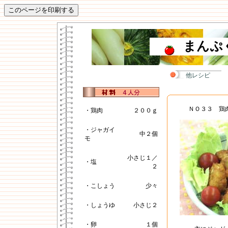
まんぷ
他レシピ
ＮＯ３３ 鶏
・鶏肉
２００ｇ
・ジャガイ
中２個
モ
小さじ１／
・塩
２
・こしょう
少々
・しょうゆ
小さじ２
・卵
１個