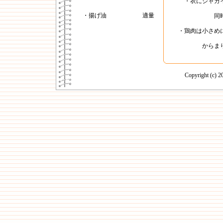
・衣にジャガ
・揚げ油
適量
同
・鶏肉は小さめ
からま
Copyright (c)