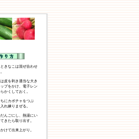
まときなこは混ぜ合わせ
。
ャは皮を剥き適当な大き
ラップをかけ、電子レン
柔らかくしておく。
うちにカボチャをつぶ
を入れ練りまぜる。
のだんごにし、熱湯にい
ってきたら取り出す。
をかけて出来上がり。