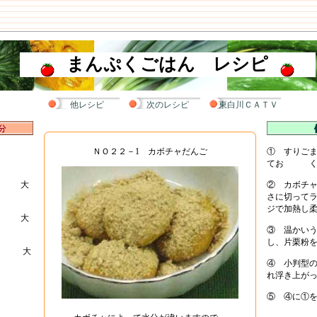
まんぷくごはん レシピ
他レシピ
次のレシピ
東白川ＣＡＴＶ
チャ
ＮＯ２２－1 カボチャだんご
① すりご
てお く
 大
② カボチ
さに切って
ジで加熱し
 大
③ 温かい
し、片栗粉
 大
④ 小判型
れ浮き上が
⑤ ④に①