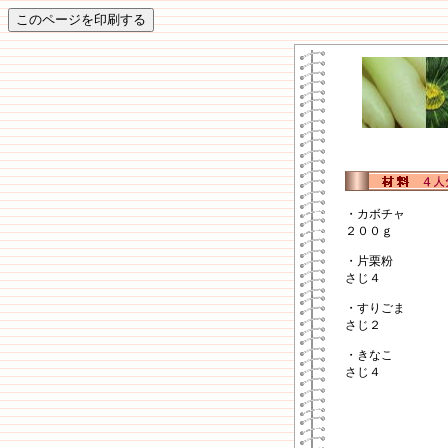
・カボ
２００ｇ
・片栗粉
さじ４
・すりごま
さじ２
・きなこ
さじ４