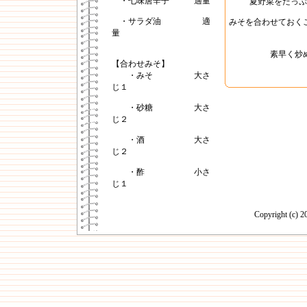
・七味唐辛子 適量
夏野菜をたっぷ
・サラダ油 適
みそを合わせておく
量
素早く炒
【合わせみそ】
・みそ 大さ
じ１
・砂糖 大さ
じ２
・酒 大さ
じ２
・酢 小さ
じ１
Copyright (c)