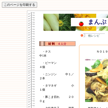
まんぷ
他レシピ
・ナス
ＮＯ１９
中1本
・ピーマン
４個
・ニンジン 中１／
２本
・タマネギ 小
１個
・豚こま切れ ２０
０ｇ