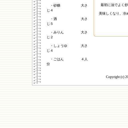
最初に油でよく炒
・砂糖 大さ
じ４
美味しくなり、冷
・酒 大さ
じ５
・みりん 大さ
じ２
・しょうゆ 大さ
じ４
・ごはん ４人
分
Copyright (c)