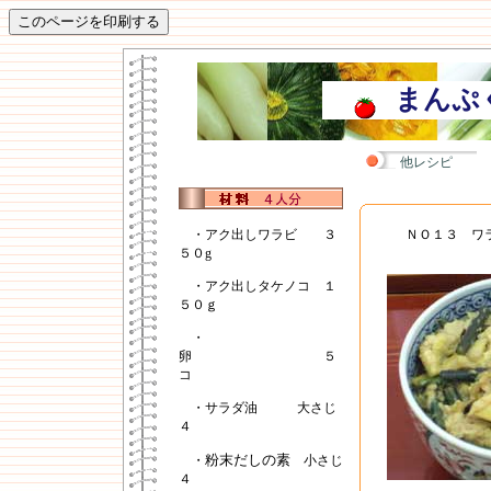
まんぷ
他レシピ
・アク出しワラビ ３
ＮＯ１３ ワ
５０g
・アク出しタケノコ １
５０ｇ
・
卵 ５
コ
・サラダ油 大さじ
４
粉末だしの素
・
小さじ
４