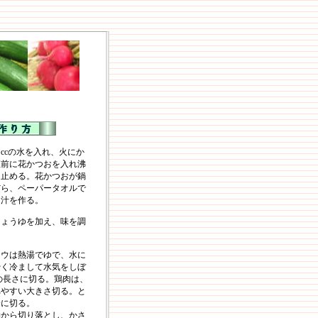
ccの水を入れ、火にか
直前に花かつおを入れ沸
を止める。花かつおが鍋
だら、ペーパータオルで
し汁を作る。
しょうゆを加え、味を調
ソウは熱湯でゆで、水に
やく冷まして水気をしぼ
の長さに切る。鶏肉は、
べやすい大きさ切る。と
分に切る。
軸から切り落とし、かさ