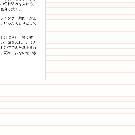
字の切れ込みを入れる。
、色良く焼く。
、シイタケ・鶏肉・かま
し、いったんとりだして
だし汁に入れ、軽く煮
焼いた餅を入れ、とうふ
入れ④でできた具をきれ
け、花かつおをのせでき