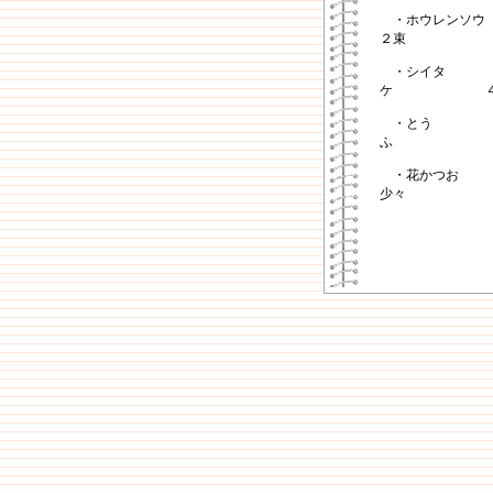
・ホウレンソウ
２束
・シイタ
ケ ４
・とう
ふ 半
・花か
少々