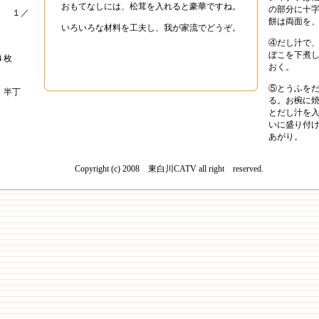
おもてなしには、松茸を入れると豪華ですね。
の部分に十
 １／
餅は両面を
いろいろな材料を工夫し、我が家流でどうぞ。
④だし汁で
ぼこを下煮
枚
おく。
⑤とうふを
丁
る。お椀に
とだし汁を
つお
いに盛り付
あがり。
Copyright (c) 2008 東白川CATV all right reserved.