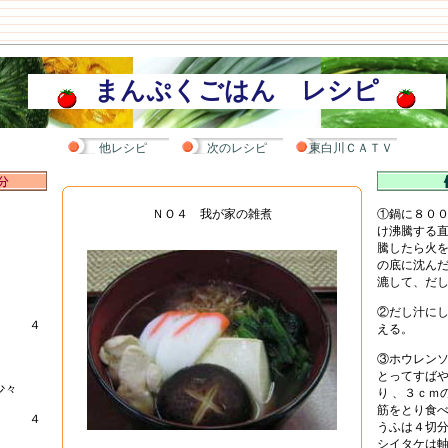
まんぷくごはん レシピ
他レシピ
次のレシピ
東白川ＣＡＴＶ
ＮＯ４ 我が家の雑煮
①鍋に８００
餅
け沸騰する
騰したら火
の底に沈ん
漉して、だ
②だし汁に
 ４
える。
③ホウレン
とってすば
々
り 、３ｃｍ
筋をとり食
 ４
うふは４切
シイタケは