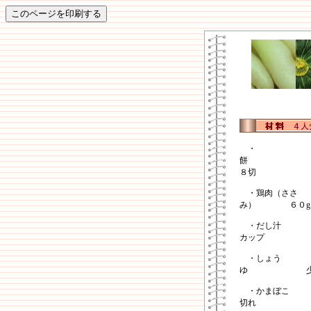
・
８切
・鶏肉（ささ
み） ６０g
・だし汁
カップ
・しょう
ゆ 少
・かまぼこ
切れ