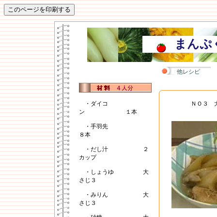
まんぷ
他レシピ
・ダイコ
ＮＯ３ 
ン １本
・手羽先
８本
・だし汁 ２
カップ
・しょうゆ 大
さじ３
・みりん 大
さじ３