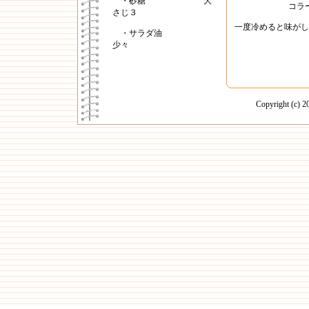
・砂糖 大
コラ
さじ３
一度冷めると味がし
・サラダ油
少々
Copyright (c)