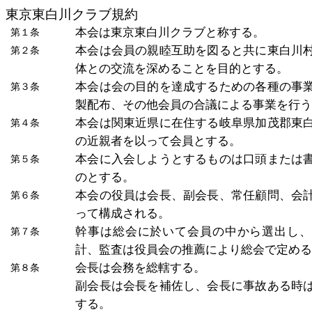
東京東白川クラブ規約
本会は東京東白川クラブと称する。
第１条
本会は会員の親睦互助を図ると共に東白川
第２条
体との交流を深めることを目的とする。
本会は会の目的を達成するための各種の事
第３条
製配布、その他会員の合議による事業を行
本会は関東近県に在住する岐阜県加茂郡東
第４条
の近親者を以って会員とする。
本会に入会しようとするものは口頭または
第５条
のとする。
本会の役員は会長、副会長、常任顧問、会
第６条
って構成される。
幹事は総会に於いて会員の中から選出し、
第７条
計、監査は役員会の推薦により総会で定め
会長は会務を総轄する。
第８条
副会長は会長を補佐し、会長に事故ある時
する。