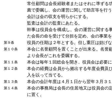
常任顧問は会長経験者またはそれに準ずる
薦で委嘱し、会の運営に関して助言等を行
会計は会の収支を明らかにする。
監査は会計の監査にあたる。
幹事は役員会を構成し、会の運営に関する
た会長の命を受けて分担を定め、会の事業
役員の任期は２年とする。但し重圧は妨げ
第９条
本会に名誉顧問を置くことが出来る。名誉
第１０条
より会長がこれを委嘱する。
本会は毎年１回総会を開き、役員会は必要
第１１条
本会の経費は会員から拠出する年度会費及
第１２条
入を以って当てる。
本会の会計年度は４月１日から翌年３月３
第１３条
本会の事務局は会長の住居地又は役員会の
第１４条
に置く。