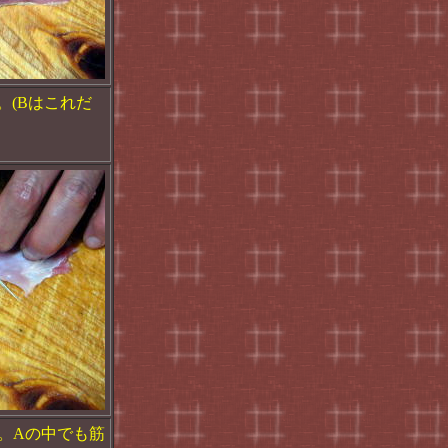
。(Bはこれだ
。Aの中でも筋