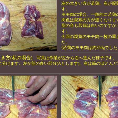
左の大きい方が若鶏、右が親
す。
モモ肉の場合、一般的に若鶏
肉色は親鶏の方が濃くなりま
脂の色も若鶏は白いのですが
す。
今回の親鶏のモモ肉一枚の重さ
た。
(若鶏のモモ肉は約350gでした
き方(私の場合)
写真は作業が左から右へ進んだ様子です。
に分けます。左が筋の多い部分(Aとします)、右は筋のほとんど