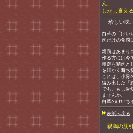
ん。
しかし言え
珍しい味、
白草の「けい
肉だけの食感
親鶏はあまり
作る方には今
親鶏を精肉と
を細かく断ち
これは、小骨
編み出した「
でも、もし骨
ませんか。
白草のけいち
表紙へ戻る
親鶏の筋引