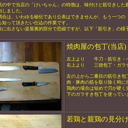
の中で当店の「けいちゃん」の特徴は、味付けと筋引きした
内しました。
調合は、いわゆる秘伝であり公表はできませんが、もう一つの
ろ知って頂きたい仕込の作業です。
表に出さない楽屋裏的部分で恐縮ですが、以下「筋引き」の様
焼肉屋の包丁(当店)
左上より 牛刀・筋引き・
右上より 三徳包丁・ガラ
左の上から二番目の筋引き包
肉・豚肉の筋を取り除く時に
鶏肉の場合は短めで刃が硬く
下のガラすき包丁を使ってい
若鶏と親鶏の見分