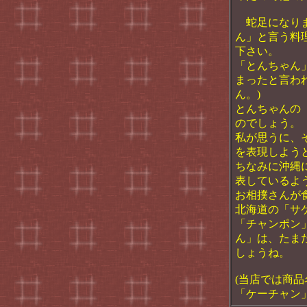
蛇足になりま
ん」と言う料
下さい。
「とんちゃん
まったと言わ
ん。)
とんちゃんの
のでしょう。
私が思うに、
を表現しよう
ちなみに沖縄
表しているよ
お相撲さんが
北海道の「サ
「チャンポン
ん」は、たま
しょうね。
(当店では商
「ケーチャン