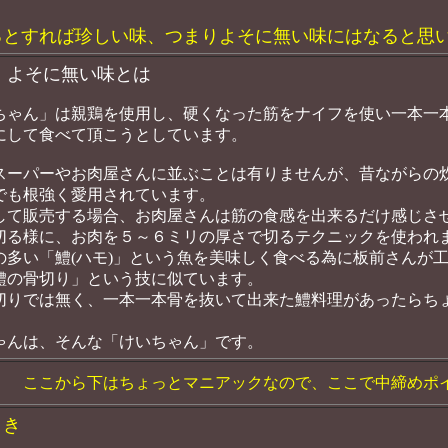
るとすれば珍しい味、つまりよそに無い味にはなると思
よそに無い味とは
ちゃん」は親鶏を使用し、硬くなった筋をナイフを使い一本一
にして食べて頂こうとしています。
スーパーやお肉屋さんに並ぶことは有りませんが、昔ながらの
でも根強く愛用されています。
して販売する場合、お肉屋さんは筋の食感を出来るだけ感じさ
切る様に、お肉を５～６ミリの厚さで切るテクニックを使われ
の多い「鱧(ハモ)」という魚を美味しく食べる為に板前さんが
鱧の骨切り」という技に似ています。
切りでは無く、一本一本骨を抜いて出来た鱧料理があったらち
ゃんは、そんな「けいちゃん」です。
ここから下はちょっとマニアックなので、ここで中締めポ
き