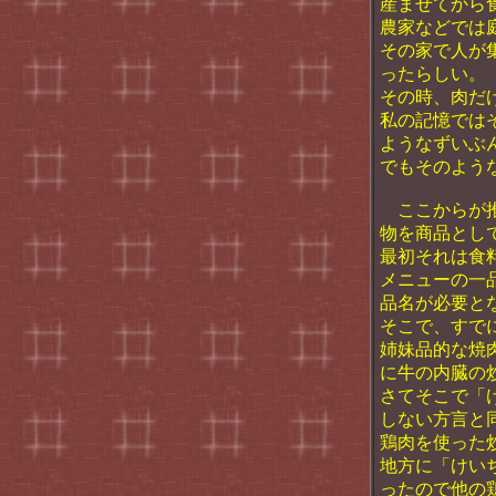
産ませてから
農家などでは
その家で人が
ったらしい。
その時、肉だ
私の記憶では
ようなずいぶ
でもそのよう
ここからが推
物を商品とし
最初それは食
メニューの一
品名が必要と
そこで、すで
姉妹品的な焼
に牛の内臓の
さてそこで「
しない方言と
鶏肉を使った
地方に「けい
ったので他の