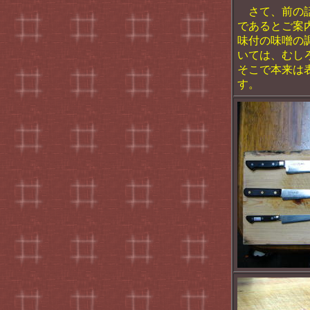
さて、前の話
であるとご案
味付の味噌の
いては、むし
そこで本来は
す。