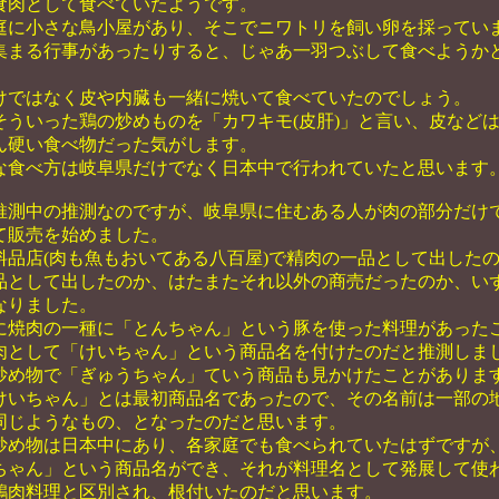
食肉として食べていたようです。
庭に小さな鳥小屋があり、そこでニワトリを飼い卵を採ってい
集まる行事があったりすると、じゃあ一羽つぶして食べようか
けではなく皮や内臓も一緒に焼いて食べていたのでしょう。
そういった鶏の炒めものを「カワキモ(皮肝)」と言い、皮など
ん硬い食べ物だった気がします。
な食べ方は岐阜県だけでなく日本中で行われていたと思います
測中の推測なのですが、岐阜県に住むある人が肉の部分だけ
て販売を始めました。
料品店(肉も魚もおいてある八百屋)で精肉の一品として出した
品として出したのか、はたまたそれ以外の商売だったのか、い
なりました。
に焼肉の一種に「とんちゃん」という豚を使った料理があった
肉として「けいちゃん」という商品名を付けたのだと推測しまし
炒め物で「ぎゅうちゃん」ていう商品も見かけたことがあります
けいちゃん」とは最初商品名であったので、その名前は一部の
同じようなもの、となったのだと思います。
炒め物は日本中にあり、各家庭でも食べられていたはずですが
ちゃん」という商品名ができ、それが料理名として発展して使
鶏肉料理と区別され、根付いたのだと思います。