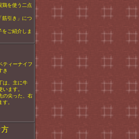
親鶏を使う二点
「筋引き」につ
子をご紹介しま
ペティーナイフ
すき
丁は、主に牛
使います。
先の尖った、右
ます。
け方