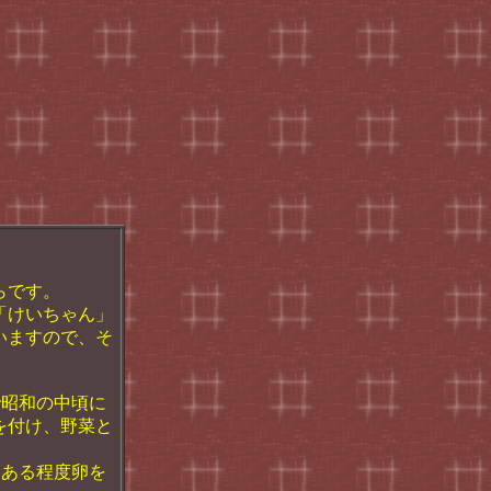
らです。
「けいちゃん」
いますので、そ
で昭和の中頃に
を付け、野菜と
、ある程度卵を