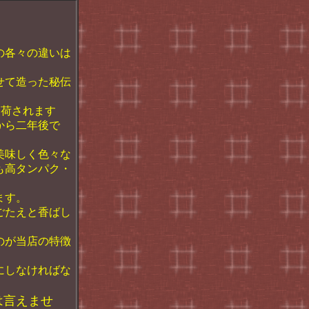
の各々の違いは
せて造った秘伝
出荷されます
から二年後で
美味しく色々な
も高タンパク・
ます。
ごたえと香ばし
のが当店の特徴
にしなければな
は言えませ