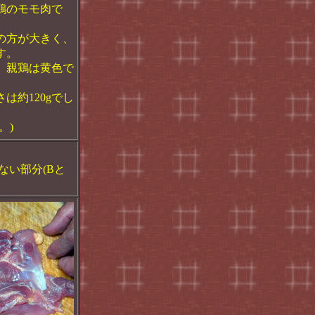
鶏のモモ肉で
の方が大きく、
す。
、親鶏は黄色で
は約120gでし
。)
ない部分(Bと