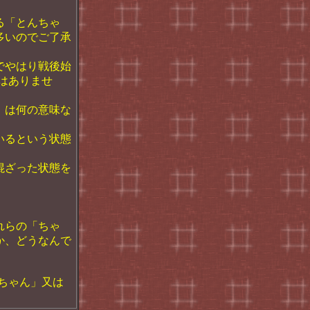
る「とんちゃ
多いのでご了承
でやはり戦後始
はありませ
」は何の意味な
いるという状態
混ざった状態を
れらの「ちゃ
か、どうなんで
ちゃん」又は