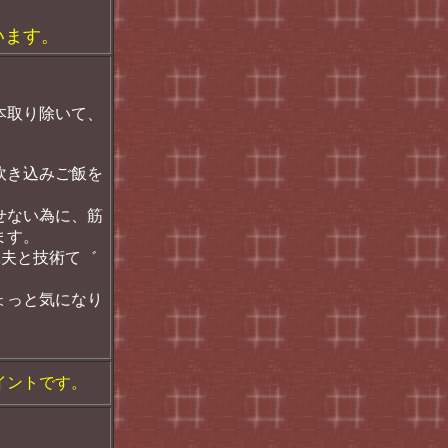
います。
本取り除いて、
炊き込みご飯を
せない為に、筋
ます。
工夫と技術て゛
ょっと気になり
イントです。