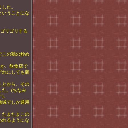
ました。
ということにな
はゴリゴリする
。
でこの鶏の炒め
のか、飲食店で
ずれにしても商
ことから、その
た。(ちなみ
)。
地域でしか通用
、たまたまこの
われるようにな