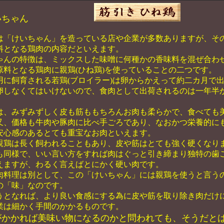
のけいちゃん
「けいちゃん」を造っている店や企業が多数ありますが、そ
料となる鶏肉の内容だといえます。
ゃんの特徴は、ミックスした味噌に何種かの香味料を混ぜ合わ
原料となる鶏肉に親鶏(ひね鶏)を使っていることの二つです。
に飼育される若鶏(ブロイラー)は卵からかえって約二カ月で
卵しなくてはいけないので、食肉として出荷されるのは一年半
は、みずみずしく皮も筋ももちろんお肉も柔らかで、食べても
又、価格も牛肉や豚肉に比べ手ごろであり、なおかつ栄養的に
安心感のあるとても重宝なお肉といえます。
鶏は長く飼われることもあり、皮や筋はとても強く硬くなり
も同様で、いい言い方をすれば肉はぐっと引き締まり独特の歯
えますが、わるく言えばとにかく硬い肉です。
肉料理は別として、この「けいちゃん」には親鶏を使うと言う
の「味」なのです。
うとなれば、より良い食感にする為に皮や筋を取り除き肉だけ
業は細かく手間のかかるものです。
がかかれば美味い物になるのかと問われても、そうだと