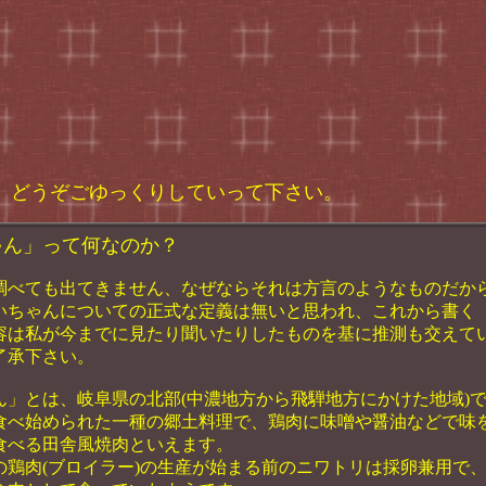
、どうぞごゆっくりしていって下さい。
ん」って何なのか？
べても出てきません、なぜならそれは方言のようなものだか
いちゃんについての正式な定義は無いと思われ、これから書く
容は私が今までに見たり聞いたりしたものを基に推測も交えて
了承下さい。
」とは、岐阜県の北部(中濃地方から飛騨地方にかけた地域)
食べ始められた一種の郷土料理で、鶏肉に味噌や醤油などで味
食べる田舎風焼肉といえます。
の鶏肉(ブロイラー)の生産が始まる前のニワトリは採卵兼用で