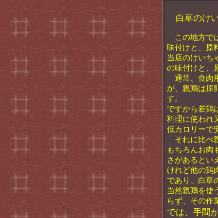
白草
この地方では
味付けと、原
当店のけいち
の味付けと、
通常、食肉用
が、親鶏は採
す。
ですから若鶏
料理に使われ
低カロリーで
それに比べ親
もちろんお肉
さがあるとい
けれど他の鶏
であり、白草
当然親鶏を使
らず、その作
では、手間