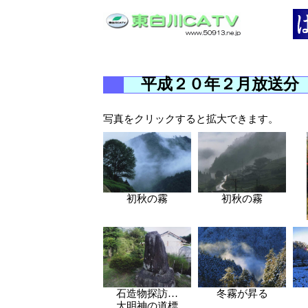
平成２０年２月放送分
写真をクリックすると拡大できます。
初秋の霧
初秋の霧
石造物探訪…
冬霧が昇る
大明神の道標