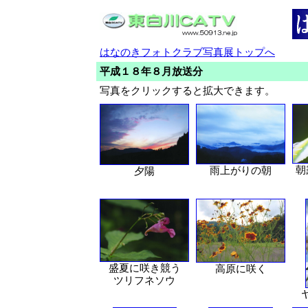
はなのきフォトクラブ写真展トップへ
平成１８年８月放送分
写真をクリックすると拡大できます。
朝
雨上がりの朝
夕陽
盛夏に咲き競う
高原に咲く
ツリフネソウ