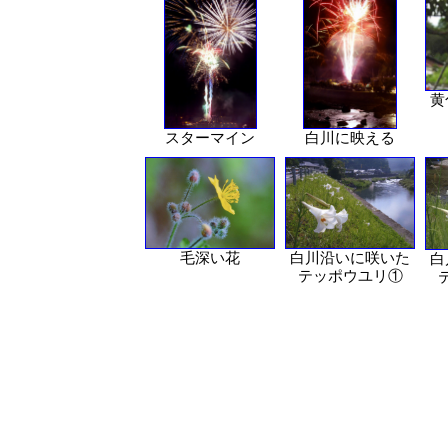
黄
スターマイン
白川に映える
毛深い花
白川沿いに咲いた
白
テッポウユリ①