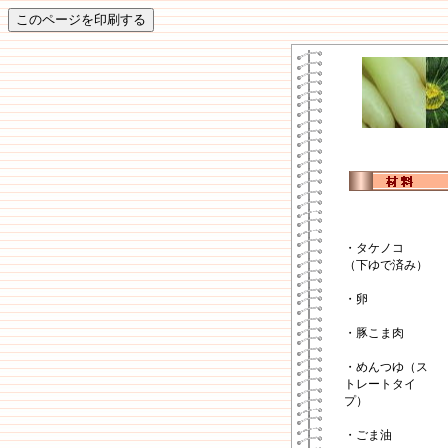
・タケノコ
（下ゆで済み）
・卵
・豚こま肉
・めんつゆ（ス
トレートタイ
プ）
・ごま油