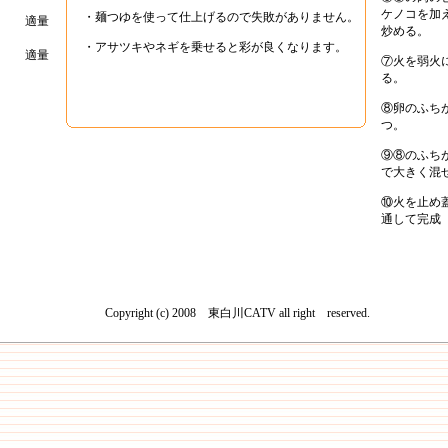
ケノコを加
・麺つゆを使って仕上げるので失敗がありません。
適量
炒める。
・アサツキやネギを乗せると彩が良くなります。
適量
⑦火を弱火
る。
⑧卵のふち
つ。
⑨⑧のふち
で大きく混
⑩火を止め
通して完成
Copyright (c) 2008 東白川CATV all right reserved.