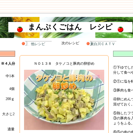
まんぷくごはん レシピ
次のレシピ
他レシピ
東白川ＣＡＴＶ
※４人分
ＮＯ１３８ タケノコと豚肉の卵炒め
①下ゆでし
分して食べ
中1本
②①に塩を
4個
③豚肉も食
200ｇ
④卵にめん
混ぜておく
⑤熱したフ
大さじ2
③の豚肉を
ょうをふる
適量
⑥⑤の肉の