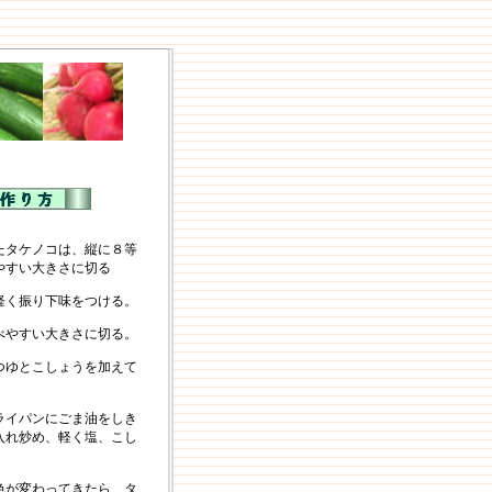
たタケノコは、縦に８等
やすい大きさに切る
軽く振り下味をつける。
べやすい大きさに切る。
つゆとこしょうを加えて
。
ライパンにごま油をしき
入れ炒め、軽く塩、こし
。
色が変わってきたら、タ