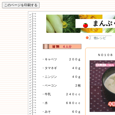
まんぷ
他レシピ
ＮＯ１０８
・キャベツ
２００ｇ
・タマネギ
４０ｇ
・ニンジン
４０ｇ
・ベーコン
２枚
・牛乳
２４０ｃｃ
・水
６８０ｃｃ
・みそ
６０ｇ